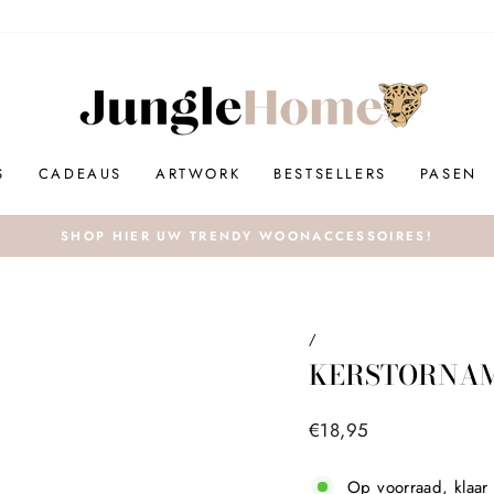
S
CADEAUS
ARTWORK
BESTSELLERS
PASEN
SHOP HIER UW TRENDY WOONACCESSOIRES!
/
KERSTORNAM
Prijs
€18,95
Op voorraad, klaar