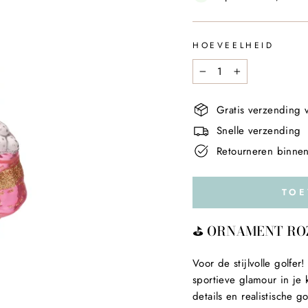
HOEVEELHEID
−
+
Gratis verzending v
Snelle verzending
Retourneren binne
TO
⛳ ORNAMENT ROZE
Voor de stijlvolle golfer!
sportieve glamour in je
details en realistische g