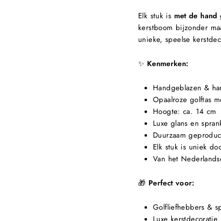
Elk stuk is
met de hand 
kerstboom bijzonder maa
unieke, speelse kerstdec
✨
Kenmerken:
Handgeblazen & han
Opaalroze golftas 
Hoogte: ca. 14 cm
Luxe glans en spran
Duurzaam geproduce
Elk stuk is uniek do
Van het Nederland
🎁
Perfect voor:
Golfliefhebbers & s
Luxe kerstdecoratie 