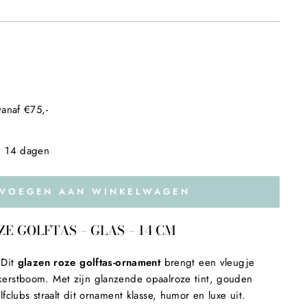
anaf €75,-
n 14 dagen
EVOEGEN AAN WINKELWAGEN
 GOLFTAS – GLAS – 14 CM
 Dit
glazen roze golftas-ornament
brengt een vleugje
 kerstboom. Met zijn glanzende opaalroze tint, gouden
olfclubs straalt dit ornament klasse, humor en luxe uit.