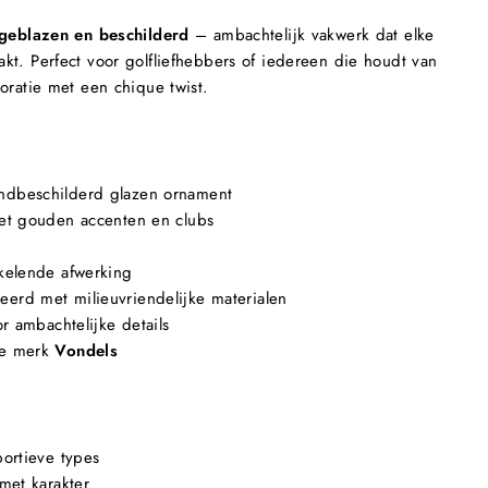
geblazen en beschilderd
– ambachtelijk vakwerk dat elke
kt. Perfect voor golfliefhebbers of iedereen die houdt van
oratie met een chique twist.
dbeschilderd glazen ornament
met gouden accenten en clubs
kelende afwerking
erd met milieuvriendelijke materialen
or ambachtelijke details
se merk
Vondels
portieve types
met karakter